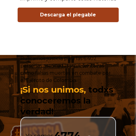
Descarga el plegable
Buscamos justicia para las 6.402
personas asesinadas y presentadas
como falsas muertes en combate por
el Ejército de Colombia.
¡Si nos unimos,
todxs
conoceremos la
verdad!
4932
Ya somos