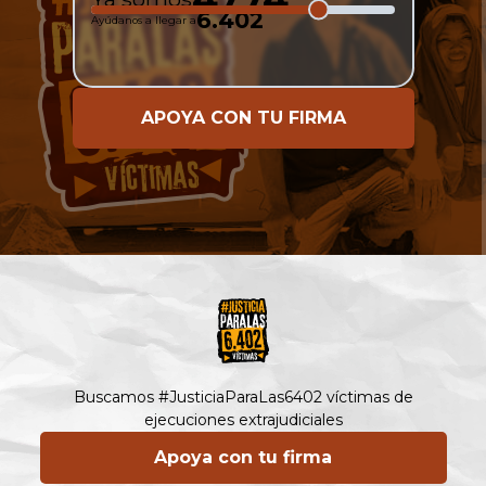
6.402
Ayúdanos a llegar a
APOYA CON TU FIRMA
Buscamos #JusticiaParaLas6402 víctimas de
ejecuciones extrajudiciales
Apoya con tu firma